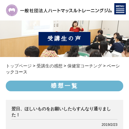
受講生の声
トップページ
>
受講生の感想
>
保健室コーチング
>
ベーシ
ックコース
感想一覧
翌日、ほしいものをお願いしたらすんなり通りまし
た！
2019/2/23