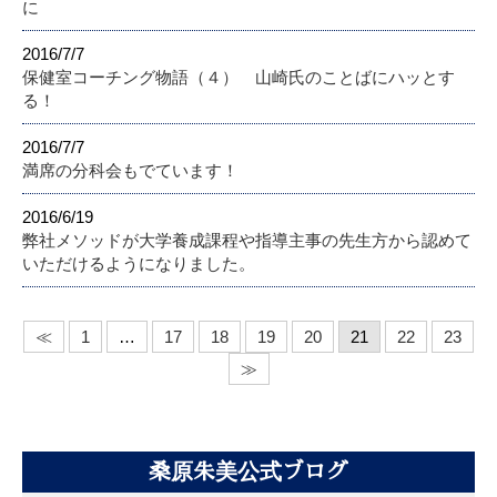
に
2016/7/7
保健室コーチング物語（４） 山崎氏のことばにハッとす
る！
2016/7/7
満席の分科会もでています！
2016/6/19
弊社メソッドが大学養成課程や指導主事の先生方から認めて
いただけるようになりました。
≪
1
…
17
18
19
20
21
22
23
≫
桑原朱美公式ブログ