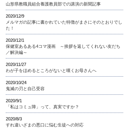
山形県教職員組合養護教員部での講演の新聞記事
2020/12/9
メルマガの記事に書かれていた特徴がまさにそのとおりでし
た！
2020/12/1
保健室あるある4コマ漫画 ～挨拶を返してくれない友だち
／解決編～
2020/11/27
わが子をほめるところがないと嘆くお母さんへ
2020/10/24
鬼滅の刃と自己受容
2020/9/1
「私はコミュ障」って、真実ですか？
2020/8/3
すれ違いざまの悪口に悩む生徒への対応