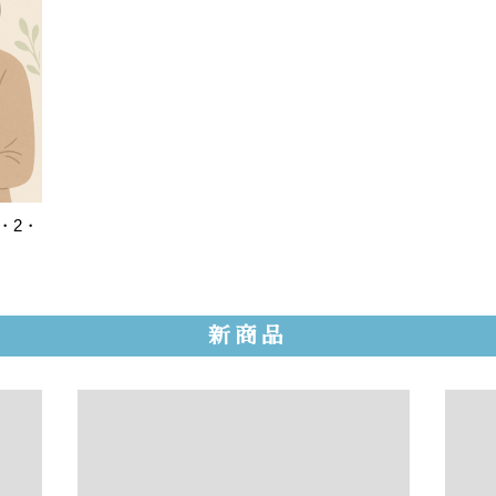
・2・
新商品