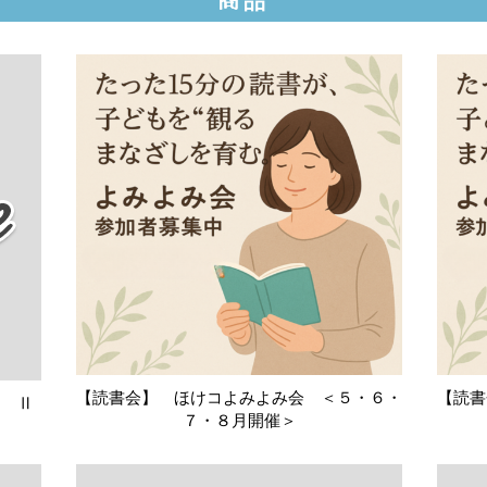
商品
【読書会】 ほけコよみよみ会 ＜５・６・
【読書
Ⅰ Ⅱ
７・８月開催＞