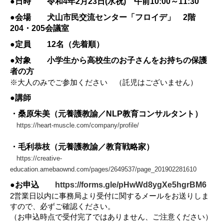
●日時 令和4年2月23日(水祝) 午前10:00～11:30
●会場 犬山市民交流センター「フロイデ」 2階
204・205会議室
●定員 12名（先着順）
●対象 小学生から高校生のお子さんをお持ちの保護
者の方
※大人のみでご参加ください （託児はございません）
●講師
・桑原朱美（元養護教諭／NLP教育コンサルタント）
https://heart-muscle.com/company/profile/
・毛利恭枝（元養護教諭／教育戦略家）
https://creative-
education.amebaownd.com/pages/2649537/page_201902281610
●お申込
https://forms.gle/pHwWd8ygXe5hgrBM6
2営業日以内に事務局より受付に関するメールをお送りしま
すので、必ずご確認ください。
（お申込時点で受付完了ではありません、ご注意ください）