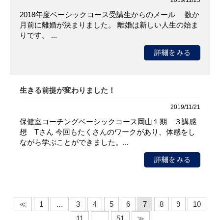
2018年度ベーシックコース受講生からのメール 数か
月前に離婚が決まりました。 離婚は新しい人生の始ま
りです。 ...
詳細をみる
生きる前提が変わりました！
2019/11/21
保健室コーチングベーシックコース岡山１期 ３講感
想 Tさん 今回もたくさんのワークがあり、体感をし
ながら学ぶことができました。...
詳細をみる
≪
1
…
3
4
5
6
7
8
9
10
11
…
51
≫