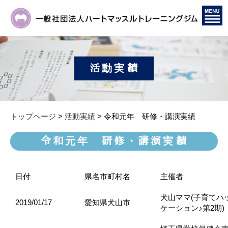
活動実績
トップページ
>
活動実績
>
令和元年 研修・講演実績
令和元年 研修・講演実績
日付
県名市町村名
主催者
犬山ママ(子育てハ
2019/01/17
愛知県犬山市
ケーション♪第2期)