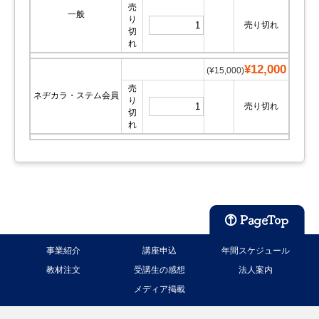
売
一般
り
売り切れ
切
れ
¥12,000
(¥15,000)
売
ネヂカラ・ステム会員
り
売り切れ
切
れ
事業紹介
講座申込
年間スケジュール
教材注文
受講生の感想
法人案内
メディア掲載