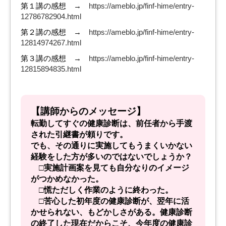
第１講の感想 →
https://ameblo.jp/finf-hime/entry-
12786782904.html
第２講の感想 →
https://ameblo.jp/finf-hime/entry-
12814974267.html
第３講の感想 →
https://ameblo.jp/finf-hime/entry-
12815894835.html
【講師からのメッセージ】
転勤してすぐの健康診断は、前任者から手渡
された引継書が頼りです。
でも、その通りに実施してもうまくいかない
経験をした方が多いのではないでしょうか？
□実施計画案を見ても自分なりのイメージ
がつかめなかった。
□慌ただしく作業のように終わった。
□苦心した初年度の健康診断が、翌年に活
かせられない、もどかしさがある。
健康診断
の終了した現在だからこそ、今年度の健康診