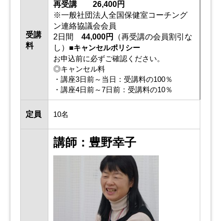
再受講 26,400円
※一般社団法人全国保健室コーチング
ン連絡協議会会員
受講
2日間
44,000円
（再受講の会員割引な
料
し）
■キャンセルポリシー
お申込前に必ずご確認ください。
◎キャンセル料
・講座3日前～当日：受講料の100％
・講座4日前～7日前：受講料の10％
定員
10名
講師：豊野幸子