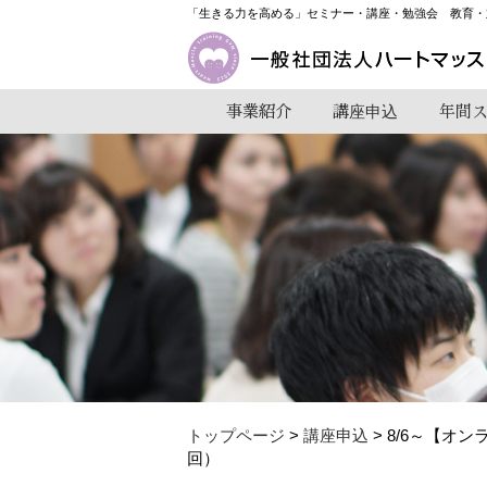
「生きる力を高める」セミナー・講座・勉強会 教育・
事業紹介
講座申込
年間
トップページ
>
講座申込
> 8/6～【
回）