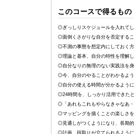
このコースで得るもの
◎ぎっしりスケジュールを入れて
◎面倒くさがりな自分を否定する
◎不測の事態を想定内にしておく
◎理論と基本、自分の特性を理解
◎自分なりの無理のない実践法を
◎今、自分のやることがわかるよ
◎自分の使える時間が分かるよう
◎24時間を、しっかり活用できた
◎「あれもこれもやらなきゃなあ
◎マッピングを描くことの楽しさ
◎見通しがつくようになり、長期
◎計画、段取りが立てられるよう