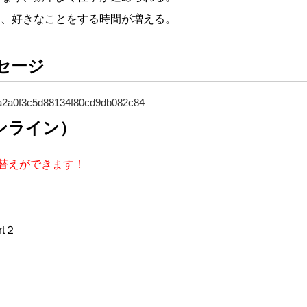
り、好きなことをする時間が増える。
セージ
07a2a0f3c5d88134f80cd9db082c84
ンライン）
替えができます！
t２