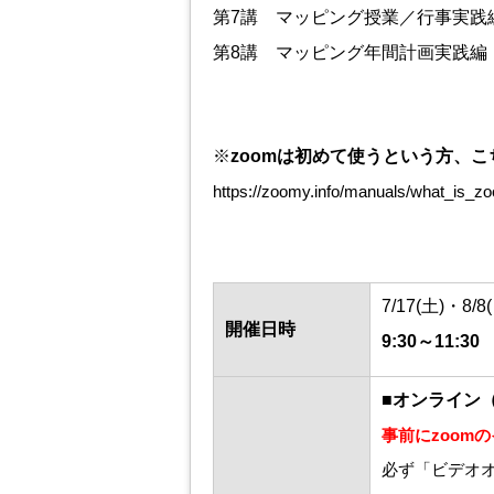
第7講 マッピング授業／行事実践
第8講 マッピング年間計画実践編
※
zoomは初めて使うという方、
https://zoomy.info/manuals/what_is_z
7/17(土)・8/8
開催
日時
9:30～11
■オンライン（z
事前にzoom
必ず「ビデオ