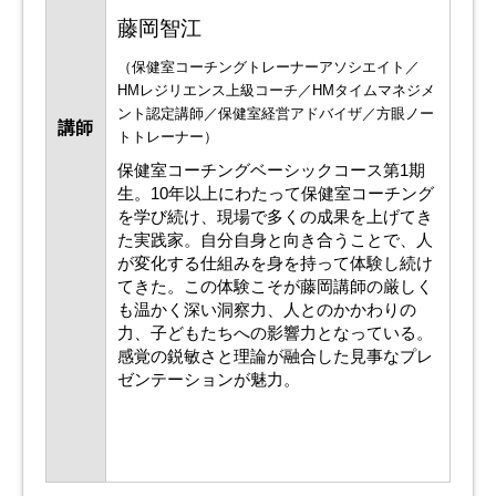
藤岡智江
（保健室コーチングトレーナーアソシエイト／
HMレジリエンス上級コーチ／HMタイムマネジメ
ント認定講師／保健室経営アドバイザ／方眼ノー
講師
トトレーナー）
保健室コーチングベーシックコース第1期
生。10年以上にわたって保健室コーチング
を学び続け、現場で多くの成果を上げてき
た実践家。自分自身と向き合うことで、人
が変化する仕組みを身を持って体験し続け
てきた。この体験こそが藤岡講師の厳しく
も温かく深い洞察力、人とのかかわりの
力、子どもたちへの影響力となっている。
感覚の鋭敏さと理論が融合した見事なプレ
ゼンテーションが魅力。