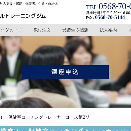
対人支援・家庭・保護者、企業・自治体
営業時間 / 平日 9:30〜16:00
0568-70-5144
FAX /
スケジュール
教材注文
受講生の感想
法人案内
講座申込
席！ 保健室コーチングトレーナーコース第2期