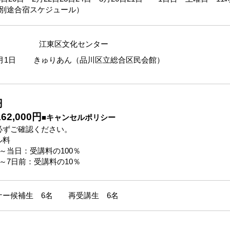
は別途合宿スケジュール）
日6日 江東区文化センター
12月1日 きゅりあん（品川区立総合区民会館）
円
2,000円
■キャンセルポリシー
必ずご確認ください。
ル料
～当日：受講料の100％
～7日前：受講料の10％
ナー候補生 6名 再受講生 6名