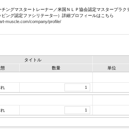
ーチングマスタートレーナー／米国ＮＬＰ協会認定マスタープラク
ッピング認定ファシリテータ―）詳細プロフィールはこちら
eart-muscle.com/company/profile/
タイトル
状態
数量
単位
切れ
切れ