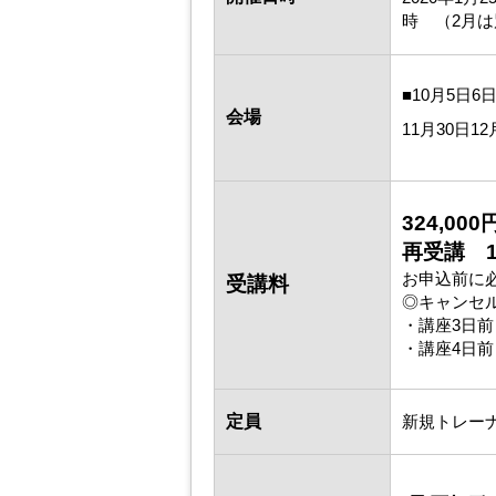
時 （2月
■10月5
会場
11月30日
324,000
再受講 16
お申込前に
受講料
◎キャンセ
・講座3日前
・講座4日前
定員
新規トレー