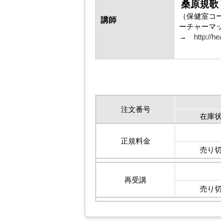
桑原規歌
（保健室コ
講師
ーチャーマ
→
http://h
注文番号
在庫
正規料金
売り
再受講
売り