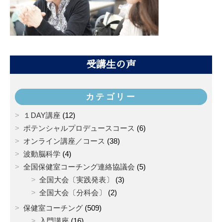
受講生の声
カテゴリー
１DAY講座
(12)
ポテンシャルプロデュースコース
(6)
オンライン講座／コース
(38)
波動脳科学
(4)
全国保健室コーチング連絡協議会
(5)
全国大会〔実践発表〕
(3)
全国大会〔分科会〕
(2)
保健室コーチング
(509)
入門講座
(16)