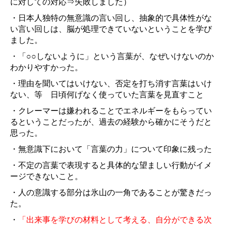
に対しての対応⇒失敗しました）
・日本人独特の無意識の言い回し、抽象的で具体性がな
い言い回しは、脳が処理できていないということを学び
ました。
・「○○しないように」という言葉が、なぜいけないのか
わかりやすかった。
・理由を聞いてはいけない、否定を打ち消す言葉はいけ
ない、等 日頃何げなく使っていた言葉を見直すこと
・クレーマーは嫌われることでエネルギーをもらってい
るということだったが、過去の経験から確かにそうだと
思った。
・無意識下において「言葉の力」について印象に残った
・不定の言葉で表現すると具体的な望ましい行動がイメ
ージできないこと。
・人の意識する部分は氷山の一角であることが驚きだっ
た。
・
「出来事を学びの材料として考える、自分ができる次