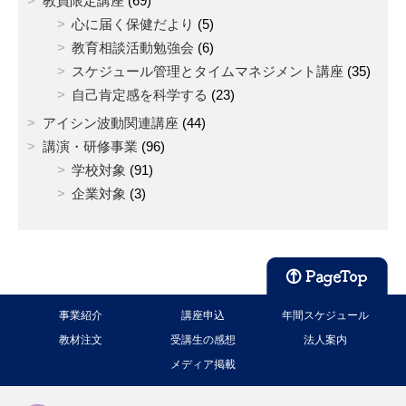
教員限定講座
(69)
心に届く保健だより
(5)
教育相談活動勉強会
(6)
スケジュール管理とタイムマネジメント講座
(35)
自己肯定感を科学する
(23)
アイシン波動関連講座
(44)
講演・研修事業
(96)
学校対象
(91)
企業対象
(3)
事業紹介
講座申込
年間スケジュール
教材注文
受講生の感想
法人案内
メディア掲載