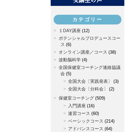
受講生の声
カテゴリー
１DAY講座
(12)
ポテンシャルプロデュースコー
ス
(6)
オンライン講座／コース
(38)
波動脳科学
(4)
全国保健室コーチング連絡協議
会
(5)
全国大会〔実践発表〕
(3)
全国大会〔分科会〕
(2)
保健室コーチング
(509)
入門講座
(16)
速習コース
(60)
ベーシックコース
(214)
アドバンスコース
(64)