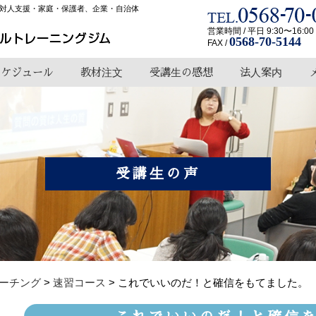
対人支援・家庭・保護者、企業・自治体
営業時間 / 平日 9:30〜16:00
0568-70-5144
FAX /
スケジュール
教材注文
受講生の感想
法人案内
受講生の声
ーチング
>
速習コース
>
これでいいのだ！と確信をもてました。