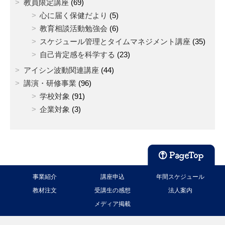
教員限定講座
(69)
心に届く保健だより
(5)
教育相談活動勉強会
(6)
スケジュール管理とタイムマネジメント講座
(35)
自己肯定感を科学する
(23)
アイシン波動関連講座
(44)
講演・研修事業
(96)
学校対象
(91)
企業対象
(3)
事業紹介
講座申込
年間スケジュール
教材注文
受講生の感想
法人案内
メディア掲載