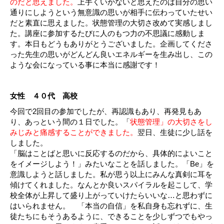
のだと思えました。
上手くいかないと思えたのは自分の思い
通りにしようという無意識の思いが相手に伝わっていたせい
だと素直に思えました。状態管理の大切さ改めて実感しまし
た。講座に参加するたびに人のもつ力の不思議に感動しま
す。本日もどうもありがとうございました。企画してくださ
った先生の思いがどんどん良いエネルギーを生み出し、この
ような会になっている事に本当に感謝です！
女性 ４０代 高校
今回で2回目の参加でしたが、再認識もあり、再発見もあ
り、あっという間の１日でした。「
状態管理」の大切さをし
みじみと痛感することができました。
翌日、生徒に少し話を
しました。
「脳はことばと思いに反応するのだから、具体的によいこと
をイメージしよう！」みたいなことを話しました。「Be」を
意識しようと話しました。私が思う以上にみんな真剣に耳を
傾けてくれました。なんとか良いスパイラルを起こして、学
校全体が上昇して盛り上がっていけたらいいな…と思わずに
はいられません。
「本当の自信」を私自身も忘れずに、生
徒たちにもそうあるように、できることを少しずつでもやっ