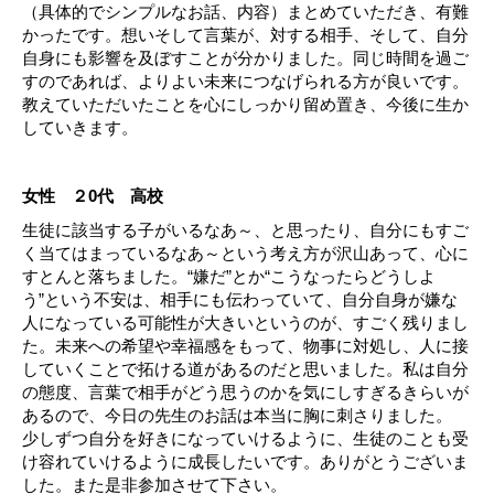
（具体的でシンプルなお話、内容）まとめていただき、有難
かったです。想いそして言葉が、対する相手、そして、自分
自身にも影響を及ぼすことが分かりました。同じ時間を過ご
すのであれば、よりよい未来につなげられる方が良いです。
教えていただいたことを心にしっかり留め置き、今後に生か
していきます。
女性 ２0代 高校
生徒に該当する子がいるなあ～、と思ったり、自分にもすご
く当てはまっているなあ～という考え方が沢山あって、心に
すとんと落ちました。“嫌だ”とか“こうなったらどうしよ
う”という不安は、相手にも伝わっていて、自分自身が嫌な
人になっている可能性が大きいというのが、すごく残りまし
た。未来への希望や幸福感をもって、物事に対処し、人に接
していくことで拓ける道があるのだと思いました。私は自分
の態度、言葉で相手がどう思うのかを気にしすぎるきらいが
あるので、今日の先生のお話は本当に胸に刺さりました。
少しずつ自分を好きになっていけるように、生徒のことも受
け容れていけるように成長したいです。ありがとうございま
した。また是非参加させて下さい。