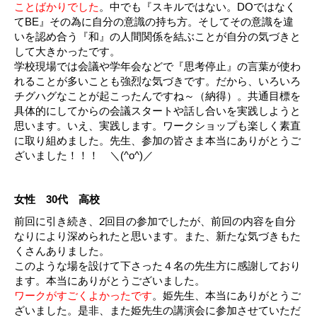
ことばかりでした
。中でも『スキルではない。DOではなく
てBE』その為に自分の意識の持ち方。そしてその意識を違
いを認め合う『和』の人間関係を結ぶことが自分の気づきと
して大きかったです。
学校現場では会議や学年会などで『思考停止』の言葉が使わ
れることが多いことも強烈な気づきです。だから、いろいろ
チグハグなことが起こったんですね～（納得）。共通目標を
具体的にしてからの会議スタートや話し合いを実践しようと
思います。いえ、実践します。ワークショップも楽しく素直
に取り組めました。先生、参加の皆さま本当にありがとうご
ざいました！！！ ＼(^o^)／
女性 30代 高校
前回に引き続き、2回目の参加でしたが、前回の内容を自分
なりにより深められたと思います。また、新たな気づきもた
くさんありました。
このような場を設けて下さった４名の先生方に感謝しており
ます。本当にありがとうございました。
ワークがすごくよかったです
。姫先生、本当にありがとうご
ざいました。是非、また姫先生の講演会に参加させていただ