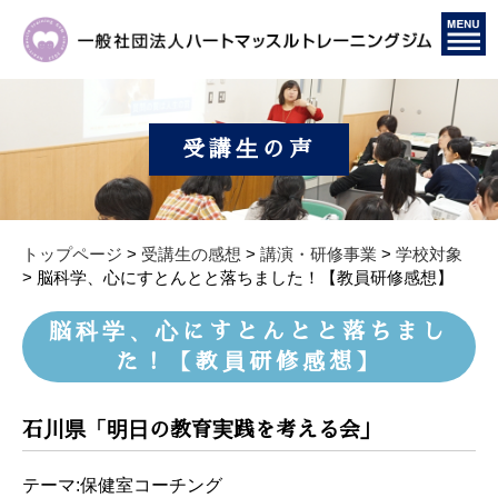
受講生の声
トップページ
>
受講生の感想
>
講演・研修事業
>
学校対象
>
脳科学、心にすとんとと落ちました！【教員研修感想】
脳科学、心にすとんとと落ちまし
た！【教員研修感想】
石川県「明日の教育実践を考える会」
テーマ:保健室コーチング