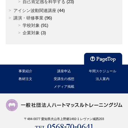
自己肯定感を科学する
(23)
アイシン波動関連講座
(44)
講演・研修事業
(96)
学校対象
(91)
企業対象
(3)
事業紹介
講座申込
年間スケジュール
教材注文
受講生の感想
法人案内
メディア掲載
〒484-0077 愛知県犬山市上野郷1492-1 レヴァン城西203