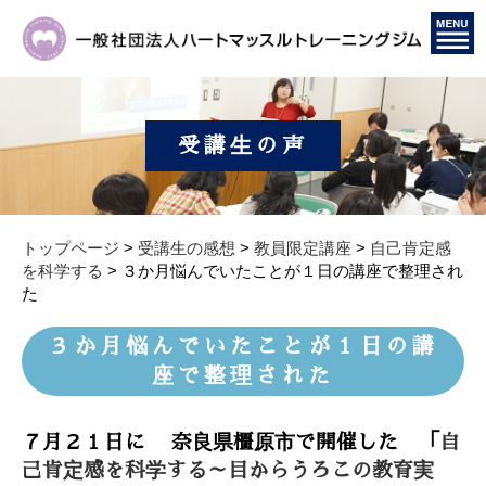
受講生の声
トップページ
>
受講生の感想
>
教員限定講座
>
自己肯定感
を科学する
>
３か月悩んでいたことが１日の講座で整理され
た
３か月悩んでいたことが１日の講
座で整理された
７月２１日に 奈良県橿原市で開催した 「
自
己肯定感を科学する～目からうろこの教育実