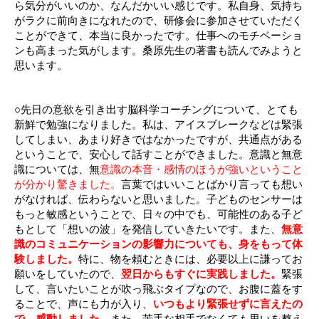
ら気分がいいのか、なんだかいい感じです。私自身、気持ち
がラクに前向きになれたので、研修会に参加させていただく
ことができて、本当に良かったです。仕事へのモチベーショ
ンも高まった気がします。桑原先生の著書も読んでみようと
思います。
○先日の意欲を引き出す脳科学コーチングについて、とても
新鮮で勉強になりました。私は、アイスブレークなどは緊張
してしまい、あまり好きではなかったですが、共通点がある
ということで、安心して話すことができました。意識と無意
識については、無
意識の本音・感情のほうが強いということ
が分かり驚きました。
言葉ではいいことばかり言っても想い
がなければ、伝わらないと思いました。子どものセンサーは
もっと敏感ということで、日々の中でも、可能性のある子ど
もとして「想いの波」を発信していきたいです。また、
無意
識のコミュニケーションの影響力についても、身をもって体
験しました。
特に、物を頼むときには、必要以上に謙ってお
願いをしていたので、
翌日からもすぐに実践しました。
緊張
して、言いたいことが吹っ飛ぶタイプなので、お腹に蓋をす
ることで、声にも力が入り、
いつもより緊張せずに言えたの
で、感動しました。
また、苦手な相手でなくても思いを整え