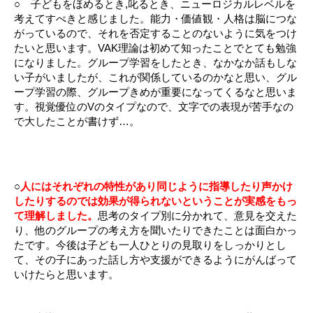
○ 子どもをほめるとき,叱るとき、ニューロジカルレベルを
考えてすべきと感じました。能力・価値観・人格は脳につな
がっているので、それを否定することのないように気をつけ
たいと思います。VAK理論は初めて知ったことでとても勉強
になりました。グループ学習をしたとき、なかなか話もしな
い子がいましたが、これが関係しているのかなと思い、グル
ープ学習の際、グループきめが重要になってくるなと思いま
す。視覚優位のVのタイプなので、文字での表現が苦手なの
で大したことが書けず…。
○
人にはそれぞれの特性があり同じように指導したり声かけ
したりするのでは効果が得られないということが実感をもっ
て理解しました。
思考のタイプ別に分かれて、意見を交えた
り、他のグループの考え方を聞いたりできたことは面白かっ
たです。今後は子ども一人ひとりの見取りをしっかりとし
て、その子にあった話し方や支援ができるようにがんばって
いけたらと思います。