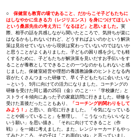
○
保健室も教育の場であること、だからこそ子どもたちに
はしなやかに生きる力（レジリエンス）を身につけてほしい
という桑原先生の考え方に「なるほど」と思いました。
実
際、相手の話を共感しながら聞いたところで、気持ちが楽に
はなるかもしれないけれど、どうすればよいのかという解決
策は見出せていないから現状は変わっていないのではないか
と思うことがよくありました。子どもの困り感を少しでも軽
くするために、子どもたちが解決策を見いだすお手伝いをす
ることが養教としてできることの一つなのかもしれないと感
じました。保健室経営や理想の養護教諭像のヒントとなる内
容がたくさんつまった研修で、早く子どもたちに会いたいな
～という、9月に向けての活力になりました。コーチングの
研修を受けた同じ週の25日（金）のこと･･･「学校嫌だ」と
ストライキ傾向にあった子の家庭訪問に行きました。研修を
受けた直後だったこともあり、
「コーチング的関わりをして
みよう！」
と思い、自宅に行きました。「今気になっている
ことや困っていること」を整理し、「こうなったらいいなと
いう願い」を思い描き、「それに向けてできること（作
戦）」を一緒に考えました。また、レンジャーカードもやっ
てみたところ、その子は「これ面白いね」と言っていまし