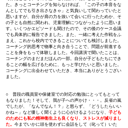
た。きっとコーチングを知らなければ、「この子の本音をな
んとしてでも引き出さなきゃ」と気負いして関わっていたと
思いますが、自分が肩の力を抜いて会いに行ったためか、そ
の子とも自然に関われ、児童理解につながったように思いま
す。いくつかエピソードも聞けたので、その後のケース会議
でも具体的に報告できました。また、一緒に考えた作戦をふ
まえ、これから校内でできることについても検討しました。
コーチング的思考で物事と向き合うことで、問題が前進する
ことを身をもって体験しました。今回講演で聞いたことは、
コーチングのまだまだほんの一部。自分が子どもたちにでき
ることの幅を広げるために、もっと学びたいと思いました。
コーチングに出会わせていただき、本当にありがとうござい
ました。
○ 普段の職員室や保健室での対応の勉強にとってもとって
もなりました！そして、我が子への声かけ・・・。反省の嵐
でしたが、「なんでなん！？」と怒らず、「どうしたらいい
かね～」など優しく聞くように心がけるようになり、
子ども
のためにも私の精神衛生上も良くなり、ストレスが減りまし
た。
今までいかに頭を使わずに会話をして（叱って）いた