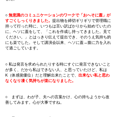
○
無意識のコミュニケーションのワークで「おへそに蓋」が
すごくしっくりきました。
提出物を締切ギリギリで管理職に
持って行った時に、いつもは言い訳ばかりから始めていたの
に、ヘソに蓋をして、「これを作成し持ってきました。見て
ください。」とはっきり伝えて提出でき、そのうえ気持ち的
にも楽でした。そして講演会以来、ヘソに蓋→腹に力を入れ
て過ごしています。
○ 私は発言を求められたりする時にすぐに発言できないこと
が多く、だから私はできない人、と思っていたけど、私は
K（体感覚優位）だと理解出来たことで、
出来ない私と思わ
なくなり凄く気持ちが楽になりました。
○ まずは、わが子、夫への言葉かけ、心の持ちようから改
善してみます。心が大事ですね。