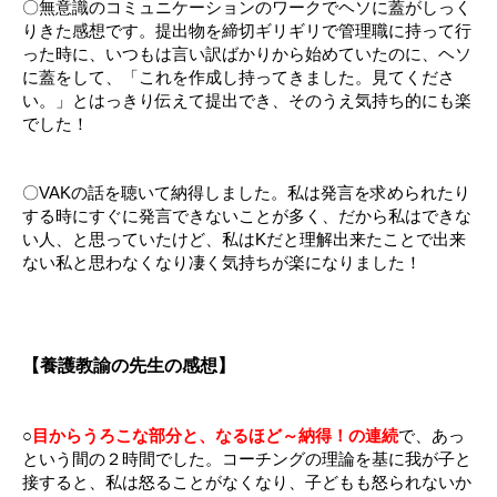
〇無意識のコミュニケーションのワークでヘソに蓋がしっく
りきた感想です。提出物を締切ギリギリで管理職に持って行
った時に、いつもは言い訳ばかりから始めていたのに、ヘソ
に蓋をして、「これを作成し持ってきました。見てくださ
い。」とはっきり伝えて提出でき、そのうえ気持ち的にも楽
でした！
〇VAKの話を聴いて納得しました。私は発言を求められたり
する時にすぐに発言できないことが多く、だから私はできな
い人、と思っていたけど、私はKだと理解出来たことで出来
ない私と思わなくなり凄く気持ちが楽になりました！
【養護教諭の先生の感想】
○
目からうろこな部分と、なるほど～納得！の連続
で、あっ
という間の２時間でした。コーチングの理論を基に我が子と
接すると、私は怒ることがなくなり、子どもも怒られないか