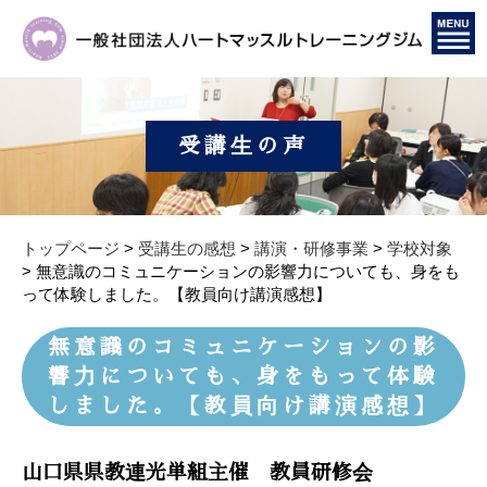
受講生の声
トップページ
>
受講生の感想
>
講演・研修事業
>
学校対象
>
無意識のコミュニケーションの影響力についても、身をも
って体験しました。【教員向け講演感想】
無意識のコミュニケーションの影
響力についても、身をもって体験
しました。【教員向け講演感想】
山口県県教連光単組主催 教員研修会