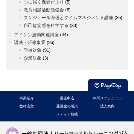
心に届く保健だより
(5)
教育相談活動勉強会
(6)
スケジュール管理とタイムマネジメント講座
(35)
自己肯定感を科学する
(23)
アイシン波動関連講座
(44)
講演・研修事業
(96)
学校対象
(91)
企業対象
(3)
事業紹介
講座申込
年間スケジュール
教材注文
受講生の感想
法人案内
メディア掲載