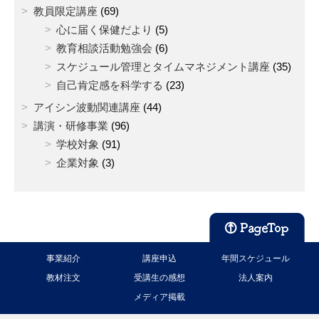
教員限定講座
(69)
心に届く保健だより
(5)
教育相談活動勉強会
(6)
スケジュール管理とタイムマネジメント講座
(35)
自己肯定感を科学する
(23)
アイシン波動関連講座
(44)
講演・研修事業
(96)
学校対象
(91)
企業対象
(3)
事業紹介
講座申込
年間スケジュール
教材注文
受講生の感想
法人案内
メディア掲載